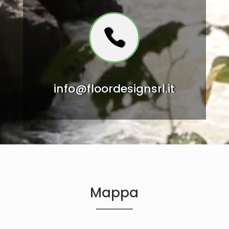

info@floordesignsrl.it
Mappa