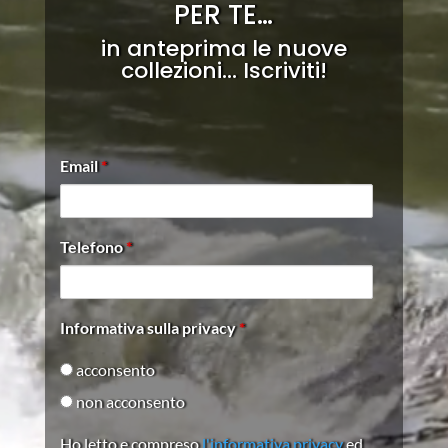
PER TE…
in anteprima le nuove
collezioni… Iscriviti!
Email
*
Telefono
*
Informativa sulla privacy
*
acconsento
non acconsento
Ho letto e compreso
l'informativa privacy
ed